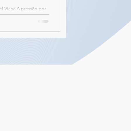
el Viana A pressão por
as empresariais e a
flitam com...