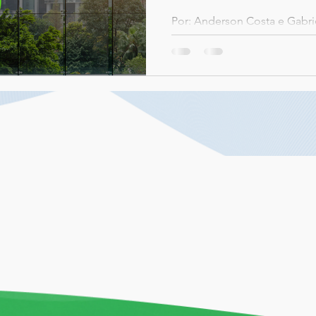
Por: Anderson Costa e Gabri
mais transparência nas prátic
necessidade de dados que re