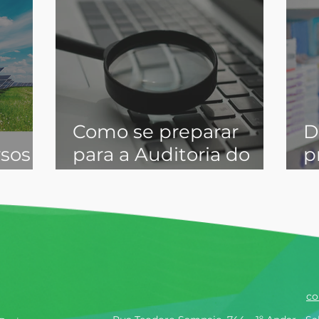
Como se preparar
D
rsos
para a Auditoria do
p
io da
Inventário de Gases
S
de Efeito Estufa.
e
c
f
co