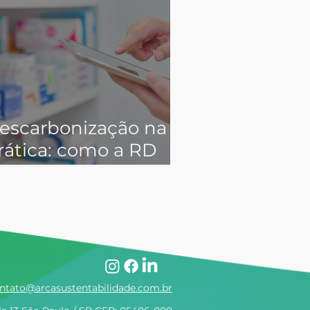
escarbonização na
rática: como a RD
aúde avança no
ngajamento
limático de
ornecedores
ntato@arcasustentabilidade.com.br