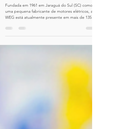
da ARCA
Fundada em 1961 em Jaraguá do Sul (SC) como
uma pequena fabricante de motores elétricos, a
WEG está atualmente presente em mais de 135
países, com operações industriais em diversos
estados do Brasil e no exterior. A companhia é
referência global em soluções eletroeletrônicas,
automação, energias renováveis e eficiência
energética e se destaca pelo seu forte
investimento em inovação e sustentabilidade.
Atenta às questões estratégicas do seu negócio, a
WEG mantém entre suas prá