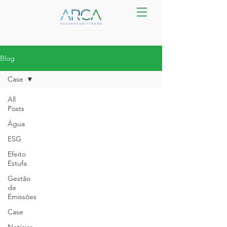
Blog
Case
All
Posts
Água
ESG
Efeito
Estufa
Gestão
de
Emissões
Case