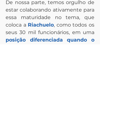
De nossa parte, temos orgulho de 
estar colaborando ativamente para 
essa maturidade no tema, que 
coloca a 
Riachuelo
, como todos os 
seus 30 mil funcionários, em uma
posição diferenciada quando o 
assunto é segurança hídrica
.
#segurançahídrica
#recursoshídricos
#CDP
#sustentabilidade
#gestãohídrica
#sistemaARCA
#riscoshídricos