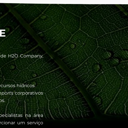
E
e de H2O Company,
cursos hídricos.
eports
corporativos
os.
cialistas na área
cionar um serviço