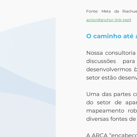
Fonte: Meta da Riachu
action#anchor-link-test
)
O caminho até 
Nossa consultori
discussões par
desenvolvermos 
setor estão desen
Uma das partes cru
do setor de apa
mapeamento robu
diversas fontes d
A ARCA “encabeçou