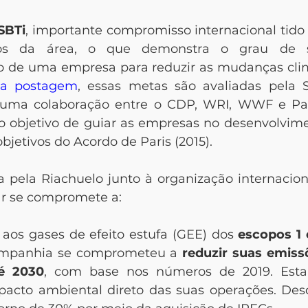
SBTi
, importante compromisso internacional tid
ivos da área, o que demonstra o grau de s
de uma empresa para reduzir as mudanças clim
ta postagem
, essas metas são avaliadas pela S
e, uma colaboração entre o CDP, WRI, WWF e Pac
 objetivo de guiar as empresas no desenvolvime
jetivos do Acordo de Paris (2015).
pela Riachuelo junto à organização internacion
ar se compromete a:
aos gases de efeito estufa (GEE) dos 
escopos 1 
companhia se comprometeu a 
reduzir suas
emissõ
é 2030
, com base nos números de 2019. Esta
pacto ambiental direto das suas operações. Desde