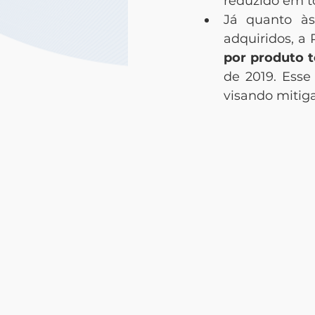
reduzido em t
Já quanto à
adquiridos, a
por produto t
de 2019. Ess
visando mitig