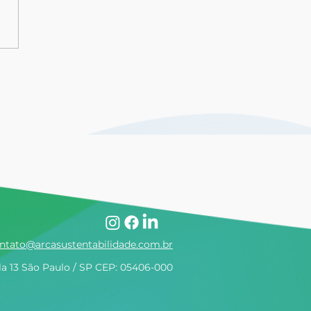
ntes da ARCA se
tacam no ranking
r 1000
ntato@arcasustentabilidade.com.br
la 13 São Paulo / SP CEP: 05406-000