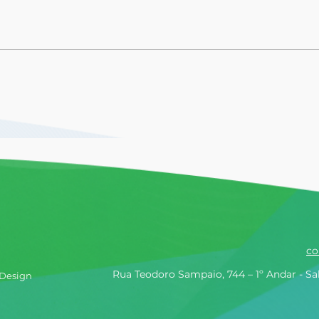
Descarbonização na
Clie
prática: como a RD Saúde
des
avança no engajamento
Valo
climático de fornecedores
co
Rua Teodoro Sampaio, 744 – 1º Andar - Sa
 Design