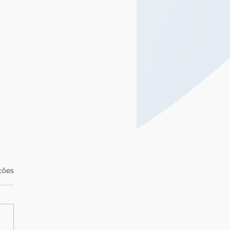
las.
ções