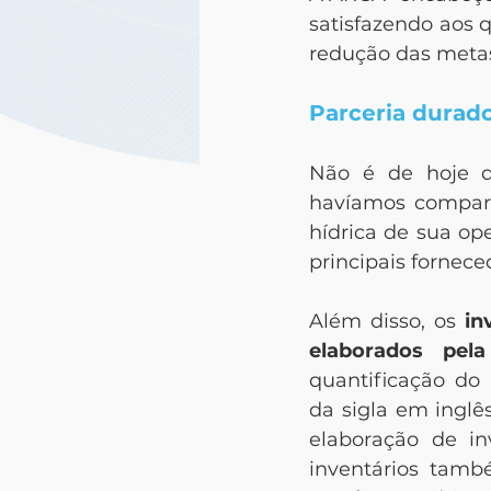
satisfazendo aos 
redução das metas
Parceria durad
Não é de hoje 
havíamos compart
hídrica de sua ope
principais fornece
Além disso, os 
in
elaborados pel
quantificação do 
da sigla em inglês
elaboração de in
inventários tamb