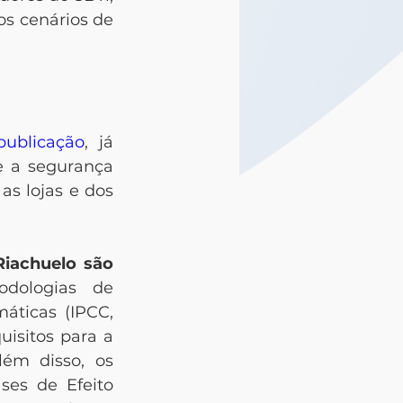
s cenários de 
publicação
, já 
 a segurança 
s lojas e dos 
Riachuelo são 
dologias de 
ticas (IPCC, 
isitos para a 
ém disso, os 
es de Efeito 