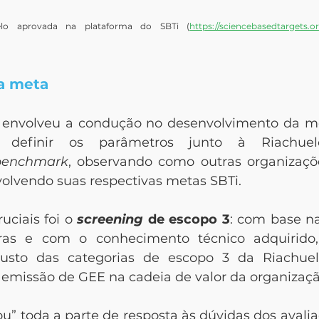
elo aprovada na plataforma do SBTi (
https://sciencebasedtargets.
a meta
a envolveu a condução no desenvolvimento da me
a definir os parâmetros junto à Riachue
benchmark
, observando como outras organizaç
volvendo suas respectivas metas SBTi.
ciais foi o 
screening
 de escopo 3
: com base n
ras e com o conhecimento técnico adquirido,
sto das categorias de escopo 3 da Riachuel
e emissão de GEE na cadeia de valor da organizaçã
” toda a parte de resposta às dúvidas dos avaliad