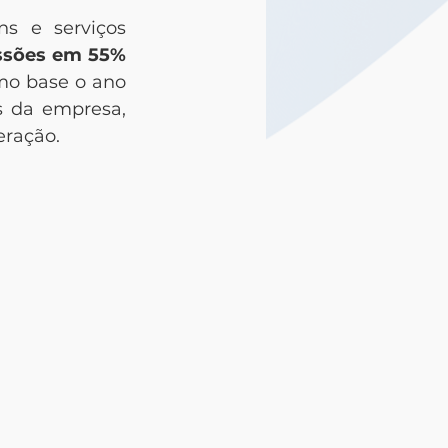
ns e serviços 
ssões em 55% 
mo base o ano 
 da empresa, 
eração.