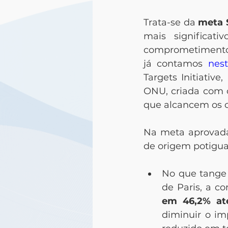
Trata-se da 
meta 
mais significat
comprometimento 
já contamos 
nes
Targets Initiativ
ONU, criada com o
que alcancem os ob
Na meta aprovada 
de origem potigu
No que tange 
de Paris, a 
em 46,2% at
diminuir o im