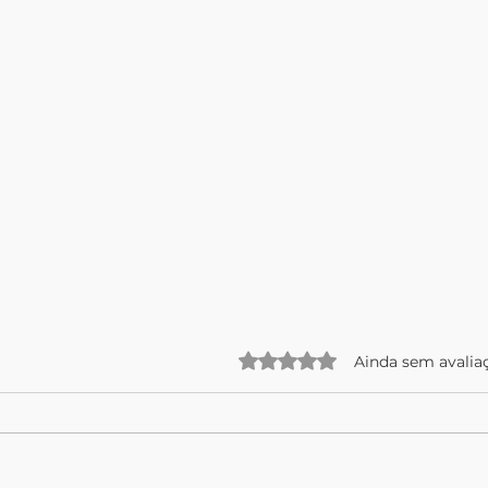
Avaliado com 0 de 5 estre
Ainda sem avalia