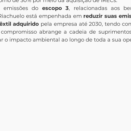
orno de 30% por meio da aquisição de IRECs.
s emissões do 
escopo 3
, relacionadas aos be
 Riachuelo está empenhada em 
reduzir suas emi
êxtil adquirido
 pela empresa até 2030, tendo co
e compromisso abrange a cadeia de suprimentos
ar o impacto ambiental ao longo de toda a sua op