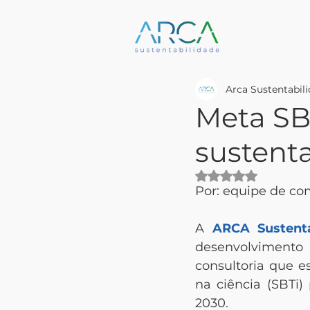
Arca Sustentabil
Meta SB
sustent
Avaliado com NaN
Por: equipe de c
A 
ARCA Sustenta
desenvolvimento
consultoria que e
na ciência (SBTi)
2030.