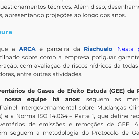
questionamentos técnicos. Além disso, desenhamo
, apresentando projeções ao longo dos anos.
oura
que a 
ARCA
 é parceira da 
Riachuelo
. 
Nesta 
ilhado sobre como a empresa potiguar garante
ração, com avaliação de riscos hídricos da todas a
dores, entre outras atividades.
ventários de Gases de Efeito Estuda (GEE)
da 
a nossa equipe há anos
: seguem as meto
Painel Intergovernamental sobre Mudanças Climá
) e a Norma ISO 14.064 – Parte 1, que define requ
ventários de emissões e remoções de GEE. Al
ém seguem a metodologia do Protocolo de Gas