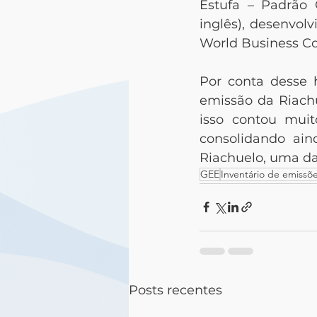
Estufa – Padrão 
inglês), desenvol
World Business Co
Por conta desse h
emissão da Riachu
isso contou mui
consolidando ai
Riachuelo, uma da
GEE
Inventário de emissõ
Posts recentes